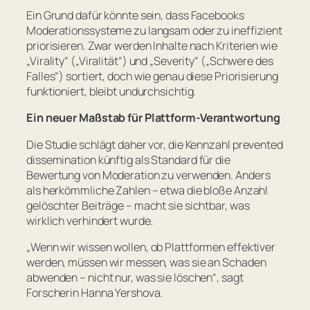
Ein Grund dafür könnte sein, dass Facebooks
Moderationssysteme zu langsam oder zu ineffizient
priorisieren. Zwar werden Inhalte nach Kriterien wie
„Virality“ („Viralität“) und „Severity“ („Schwere des
Falles“) sortiert, doch wie genau diese Priorisierung
funktioniert, bleibt undurchsichtig.
Ein neuer Maßstab für Plattform-Verantwortung
Die Studie schlägt daher vor, die Kennzahl
prevented
dissemination
künftig als Standard für die
Bewertung von Moderation zu verwenden. Anders
als herkömmliche Zahlen – etwa die bloße Anzahl
gelöschter Beiträge – macht sie sichtbar, was
wirklich verhindert wurde.
„
Wenn wir wissen wollen, ob Plattformen effektiver
werden, müssen wir messen, was sie an Schaden
abwenden – nicht nur, was sie löschen
“, sagt
Forscherin Hanna Yershova.