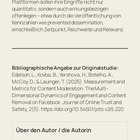
Plattformen sollen ihre Eingriffe nicht nur
quantitativ, sondern auch wirkungsbezogen
offenlegen – etwa durch die Veröffentlichung von
Kennzahlen wie
prevented dissemination
,
einschließlich Zeitpunkt, Reichweite und Relevanz.
Bibliographische Angabe zur Originalstudie:
Edelson, L., Kovba, B., Yershova, H., Botelho, A.,
McCoy, D., & Lauinger, T. (2025).
Measurement and
Metrics for Content Moderation: The Multi-
Dimensional Dynamics of Engagement and Content
Removal on Facebook
.
Journal of Online Trust and
Safety
, 2(5).
https://doi.org/10.54501/jots.v2i5.220
Über den Autor / die Autorin