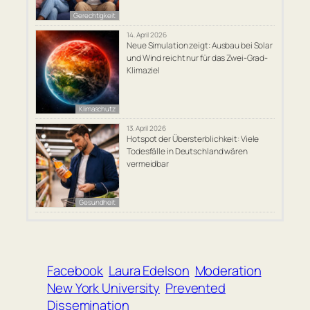
Gerechtigkeit
14. April 2026
Neue Simulation zeigt: Ausbau bei Solar
und Wind reicht nur für das Zwei-Grad-
Klimaziel
Klimaschutz
13. April 2026
Hotspot der Übersterblichkeit: Viele
Todesfälle in Deutschland wären
vermeidbar
Gesundheit
Facebook
Laura Edelson
Moderation
New York University
Prevented
Dissemination