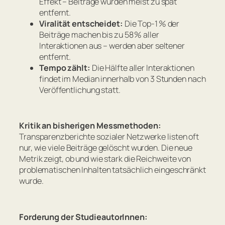
Effekt – Beiträge wurden meist zu spät
entfernt.
Viralität entscheidet:
Die Top-1 % der
Beiträge machen bis zu 58 % aller
Interaktionen aus – werden aber seltener
entfernt.
Tempo zählt:
Die Hälfte aller Interaktionen
findet im Median innerhalb von 3 Stunden nach
Veröffentlichung statt.
Kritik an bisherigen Messmethoden:
Transparenzberichte sozialer Netzwerke listen oft
nur, wie viele Beiträge gelöscht wurden. Die neue
Metrik zeigt, ob und wie stark die Reichweite von
problematischen Inhalten tatsächlich eingeschränkt
wurde.
Forderung der StudieautorInnen: