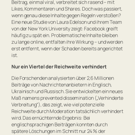
Beitrag, einmal viral, verbreitet sich rasend – mit
Likes, Kommentaren und Shares. Doch was passiert,
wenn genau diese Inhalte gegen Regeln verstoßen?
Eine neue Studie von Laura Edelson und ihrem Team
von der New York University zeigt: Facebook greift
häufig zu spät ein. Problematische Inhalte bleiben
zu lange online, entfalten ihre Wirkung – und werden
erst entfernt, wenn der Schaden bereits angerichtet
ist.
Nur ein Viertel der Reichweite verhindert
Die Forschenden analysierten über 2,6 Millionen
Beiträge von Nachrichtenanbietern in Englisch,
Ukrainisch und Russisch. Sie entwickelten ein neues
Maß namens
prevented dissemination
(„Verhinderte
Verbreitung“), das zeigt, wie viel potenzielle
Reichweite durch Moderation tatsächlich verhindert
wird. Das ernüchternde Ergebnis: Bei
englischsprachigen Beiträgen konnten durch
spätere Löschungen im Schnitt nur 24 % der