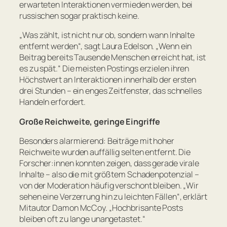
erwarteten Interaktionen vermieden werden, bei
russischen sogar praktisch keine.
„
Was zählt, ist nicht nur ob, sondern wann Inhalte
entfernt werden
“, sagt Laura Edelson. „
Wenn ein
Beitrag bereits Tausende Menschen erreicht hat, ist
es zu spät
.“ Die meisten Postings erzielen ihren
Höchstwert an Interaktionen innerhalb der ersten
drei Stunden – ein enges Zeitfenster, das schnelles
Handeln erfordert.
Große Reichweite, geringe Eingriffe
Besonders alarmierend: Beiträge mit hoher
Reichweite wurden auffällig selten entfernt. Die
Forscher:innen konnten zeigen, dass gerade virale
Inhalte – also die mit größtem Schadenpotenzial –
von der Moderation häufig verschont bleiben. „
Wir
sehen eine Verzerrung hin zu leichten Fällen
“, erklärt
Mitautor Damon McCoy. „
Hochbrisante Posts
bleiben oft zu lange unangetastet.
“