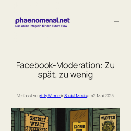
Zum
Inhalt
springen
Facebook-Moderation: Zu
spät, zu wenig
Verfasst von
Arty Winner
in
Social Media
am
2. Mai 2025