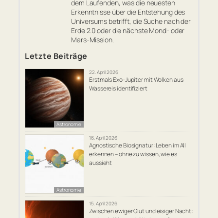
dem Laufenden, was die neuesten
Erkenntnisse über die Entstehung des
Universums betrifft, die Suche nach der
Erde 2.0 oder die nächste Mond- oder
Mars-Mission.
Letzte Beiträge
22. April 2026
Erstmals Exo-Jupiter mit Wolken aus
Wassereis identifiziert
Astronomie
16. April 2026
Agnostische Biosignatur: Leben im All
erkennen – ohne zu wissen, wie es
aussieht
Astronomie
15. April 2026
Zwischen ewiger Glut und eisiger Nacht: