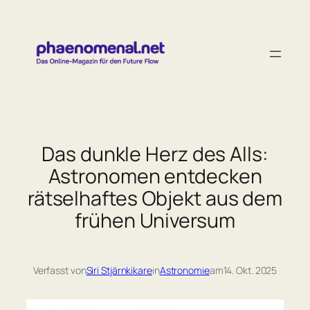
Zum
Inhalt
springen
Das dunkle Herz des Alls:
Astronomen entdecken
rätselhaftes Objekt aus dem
frühen Universum
Verfasst von
Siri Stjärnkikare
in
Astronomie
am
14. Okt. 2025