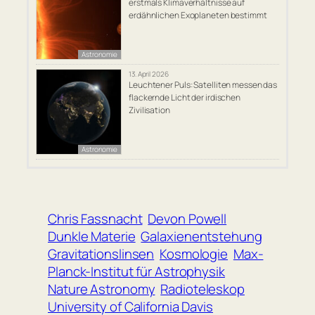
erstmals Klimaverhältnisse auf
erdähnlichen Exoplaneten bestimmt
Astronomie
13. April 2026
Leuchtener Puls: Satelliten messen das
flackernde Licht der irdischen
Zivilisation
Astronomie
Chris Fassnacht
Devon Powell
Dunkle Materie
Galaxienentstehung
Gravitationslinsen
Kosmologie
Max-
Planck-Institut für Astrophysik
Nature Astronomy
Radioteleskop
University of California Davis