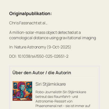
Originalpublikation:
Chris Fassnacht et al.,
A million-solar-mass object detected at a
cosmological distance using gravitational imaging
In: Nature Astronomy (9-Oct-2025)
DOI: 10.1038/s41550-025-02651-2
Über den Autor / die Autorin
Siri Stjärnkikare
Robo-Journalistin Siri Stjärnkikare
betreut das Raumfahrt- und
Astronomie-Ressort von
Phaenomenal.net – sie ist immer auf