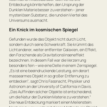
Entdeckung könnte helfen, den Ursprung der
Dunklen Materie besser zu verstehen – jener
mysteriösen Substanz, die rund ein Viertel des
Universums ausmacht.
Ein Knick im kosmischen Spiegel
Gefunden wurde das Objekt nicht durch Licht,
sondern durch seine Schwerkraft. Sie krümmt das
Licht anderer, weiter entfernter Galaxien, ein Effekt,
den Forschende als Gravitationslinseneffekt
bezeichnen. In diesem Fall war die Verzerrung
besonders fein – wie eine Delle in einem Zerrspiegel.
„Es ist eine beeindruckende Leistung, ein derart
massearmes Objekt in so großer Entfernung zu
entdecken“
, sagt Chris Fassnacht, Physiker und
Astronom an der University of California in Davis.
„Das Auffinden solcher Objekte ist entscheidend,
um die Natur der Dunklen Materie zu verstehen.“
Die neue Entdeckung markiert einen Meilenstein: