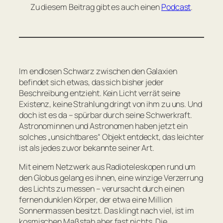
Zu diesem Beitrag gibt es auch einen
Podcast
.
Im endlosen Schwarz zwischen den Galaxien
befindet sich etwas, das sich bisher jeder
Beschreibung entzieht. Kein Licht verrät seine
Existenz, keine Strahlung dringt von ihm zu uns. Und
doch ist es da – spürbar durch seine Schwerkraft.
Astronominnen und Astronomen haben jetzt ein
solches „unsichtbares“ Objekt entdeckt, das leichter
ist als jedes zuvor bekannte seiner Art.
Mit einem Netzwerk aus Radioteleskopen rund um
den Globus gelang es ihnen, eine winzige Verzerrung
des Lichts zu messen – verursacht durch einen
fernen dunklen Körper, der etwa eine Million
Sonnenmassen besitzt. Das klingt nach viel, ist im
kosmischen Maßstab aber fast nichts. Die