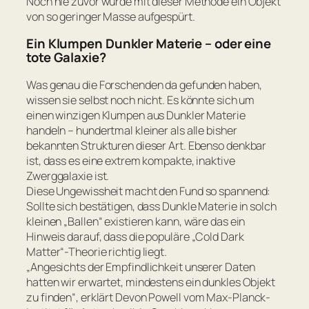
Noch nie zuvor wurde mit dieser Methode ein Objekt
von so geringer Masse aufgespürt.
Ein Klumpen Dunkler Materie – oder eine
tote Galaxie?
Was genau die Forschenden da gefunden haben,
wissen sie selbst noch nicht. Es könnte sich um
einen winzigen Klumpen aus Dunkler Materie
handeln – hundertmal kleiner als alle bisher
bekannten Strukturen dieser Art. Ebenso denkbar
ist, dass es eine extrem kompakte, inaktive
Zwerggalaxie ist.
Diese Ungewissheit macht den Fund so spannend:
Sollte sich bestätigen, dass Dunkle Materie in solch
kleinen „Ballen“ existieren kann, wäre das ein
Hinweis darauf, dass die populäre „Cold Dark
Matter“-Theorie richtig liegt.
„Angesichts der Empfindlichkeit unserer Daten
hatten wir erwartet, mindestens ein dunkles Objekt
zu finden“,
erklärt Devon Powell vom Max-Planck-