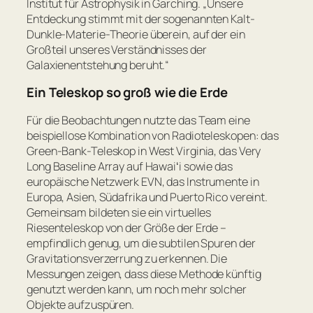
Institut für Astrophysik in Garching.
„Unsere
Entdeckung stimmt mit der sogenannten Kalt-
Dunkle-Materie-Theorie überein, auf der ein
Großteil unseres Verständnisses der
Galaxienentstehung beruht.“
Ein Teleskop so groß wie die Erde
Für die Beobachtungen nutzte das Team eine
beispiellose Kombination von Radioteleskopen: das
Green-Bank-Teleskop in West Virginia, das Very
Long Baseline Array auf Hawaiʻi sowie das
europäische Netzwerk EVN, das Instrumente in
Europa, Asien, Südafrika und Puerto Rico vereint.
Gemeinsam bildeten sie ein virtuelles
Riesenteleskop von der Größe der Erde –
empfindlich genug, um die subtilen Spuren der
Gravitationsverzerrung zu erkennen. Die
Messungen zeigen, dass diese Methode künftig
genutzt werden kann, um noch mehr solcher
Objekte aufzuspüren.