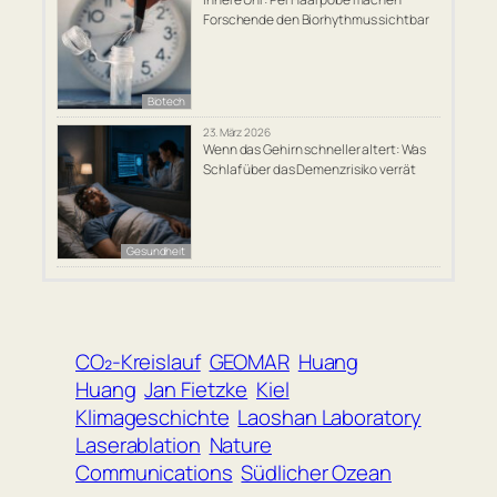
Forschende den Biorhythmus sichtbar
Biotech
23. März 2026
Wenn das Gehirn schneller altert: Was
Schlaf über das Demenzrisiko verrät
Gesundheit
CO₂-Kreislauf
GEOMAR
Huang
Huang
Jan Fietzke
Kiel
Klimageschichte
Laoshan Laboratory
Laserablation
Nature
Communications
Südlicher Ozean