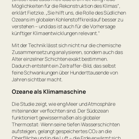
Möglichkeiten für die Rekonstruktion des Klimas“
,
erklärt Fietzke.
„Sie hilft uns, die Rolle des Südlichen
Ozeans im globalen Kohlenstoffkreislauf besser zu
verstehen – und das ist auch für die Vorhersage
künftiger Klimaentwicklungen relevant.“
Mit der Technik lässt sich nicht nur die chemische
Zusammensetzung analysieren, sondern auch das
Alter einzelner Schichten exakt bestimmen.
Dadurch entsteht ein Zeitraffer-Bild, das selbst
feine Schwankungen über Hunderttausende von
Jahren sichtbar macht.
Ozeane als Klimamaschine
Die Studie zeigt, wie eng Meer und Atmosphäre
miteinander verflochten sind. Der Südozean
funktioniert gewissermaßen als globaler
Thermostat: Wenn seine tiefen Wasserschichten
aufsteigen, gelangt gespeichertes CO₂ an die
Oberfläche und in die Luft – die Erde erwärmt sich.