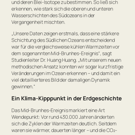
und deren Blei-Isotope zu bestimmen. So ließ sich
erkennen, wie stark sich die oberen und unteren
Wasserschichten des Südozeans in der
Vergangenheit mischten.
„Unsere Daten zeigen erstmals, dass eine stärkere
Schichtung des Südlichen Ozeans entscheidend
war für die vergleichsweise kühlen Warmzeiten vor
dem sogenannten Mid-Brunhes-Ereignis“
, sagt
Studienleiter Dr. Huang Huang.
„Mit unserem neuen
methodischen Ansatz konnten wir sogar kurzfristige
Veränderungen im Ozean erkennen – und damit ein
viel detaillierteres Bild der damaligen Dynamik
gewinnen.“
Ein Klima-Kipppunkt in der Erdgeschichte
Das Mid-Brunhes-Ereignis markiert eine Art
Wendepunkt: Vor rund 430.000 Jahren änderten
sich die Zyklen der Warmzeiten deutlich. Seitdem
waren sie wärmer, dauerten länger – und die CO₂-