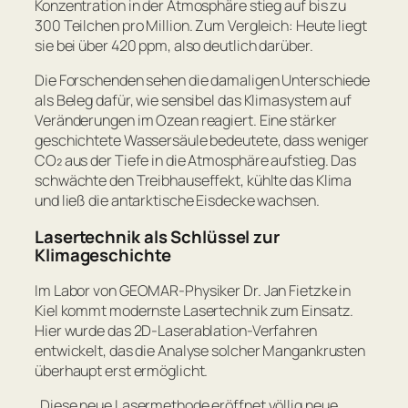
Konzentration in der Atmosphäre stieg auf bis zu
300 Teilchen pro Million. Zum Vergleich: Heute liegt
sie bei über 420 ppm, also deutlich darüber.
Die Forschenden sehen die damaligen Unterschiede
als Beleg dafür, wie sensibel das Klimasystem auf
Veränderungen im Ozean reagiert. Eine stärker
geschichtete Wassersäule bedeutete, dass weniger
CO₂ aus der Tiefe in die Atmosphäre aufstieg. Das
schwächte den Treibhauseffekt, kühlte das Klima
und ließ die antarktische Eisdecke wachsen.
Lasertechnik als Schlüssel zur
Klimageschichte
Im Labor von GEOMAR-Physiker Dr. Jan Fietzke in
Kiel kommt modernste Lasertechnik zum Einsatz.
Hier wurde das 2D-Laserablation-Verfahren
entwickelt, das die Analyse solcher Mangankrusten
überhaupt erst ermöglicht.
„Diese neue Lasermethode eröffnet völlig neue