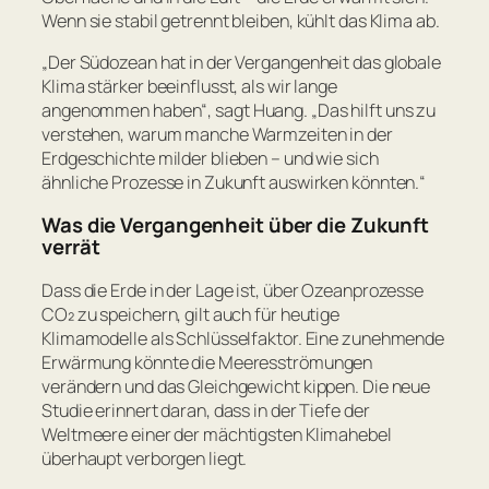
Wenn sie stabil getrennt bleiben, kühlt das Klima ab.
„Der Südozean hat in der Vergangenheit das globale
Klima stärker beeinflusst, als wir lange
angenommen haben“
, sagt Huang.
„Das hilft uns zu
verstehen, warum manche Warmzeiten in der
Erdgeschichte milder blieben – und wie sich
ähnliche Prozesse in Zukunft auswirken könnten.“
Was die Vergangenheit über die Zukunft
verrät
Dass die Erde in der Lage ist, über Ozeanprozesse
CO₂ zu speichern, gilt auch für heutige
Klimamodelle als Schlüsselfaktor. Eine zunehmende
Erwärmung könnte die Meeresströmungen
verändern und das Gleichgewicht kippen. Die neue
Studie erinnert daran, dass in der Tiefe der
Weltmeere einer der mächtigsten Klimahebel
überhaupt verborgen liegt.