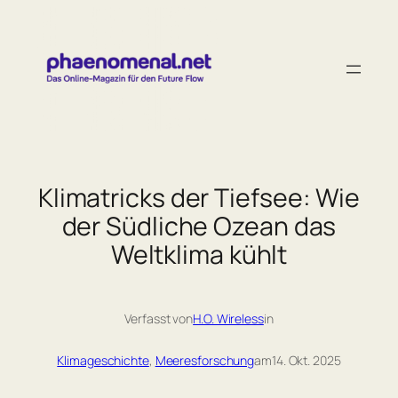
Zum
Inhalt
springen
Klimatricks der Tiefsee: Wie
der Südliche Ozean das
Weltklima kühlt
Verfasst von
H.O. Wireless
in
Klimageschichte
, 
Meeresforschung
am
14. Okt. 2025