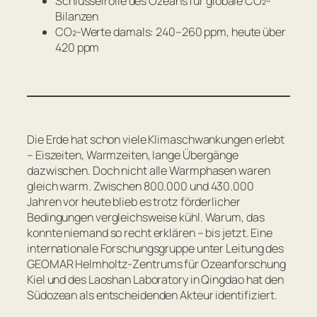
Schlüsselrolle des Ozeans für globale CO₂-
Bilanzen
CO₂-Werte damals: 240–260 ppm, heute über
420 ppm
Die Erde hat schon viele Klimaschwankungen erlebt
– Eiszeiten, Warmzeiten, lange Übergänge
dazwischen. Doch nicht alle Warmphasen waren
gleich warm. Zwischen 800.000 und 430.000
Jahren vor heute blieb es trotz förderlicher
Bedingungen vergleichsweise kühl. Warum, das
konnte niemand so recht erklären – bis jetzt. Eine
internationale Forschungsgruppe unter Leitung des
GEOMAR Helmholtz-Zentrums für Ozeanforschung
Kiel und des Laoshan Laboratory in Qingdao hat den
Südozean als entscheidenden Akteur identifiziert.