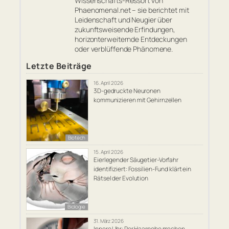
Wissenschafts-Ressort von
Phaenomenal.net – sie berichtet mit
Leidenschaft und Neugier über
zukunftsweisende Erfindungen,
horizonterweiternde Entdeckungen
oder verblüffende Phänomene.
Letzte Beiträge
16. April 2026
3D-gedruckte Neuronen
kommunizieren mit Gehirnzellen
Biotech
15. April 2026
Eierlegender Säugetier-Vorfahr
identifiziert: Fossilien-Fund klärt ein
Rätsel der Evolution
Biologie
31. März 2026
Innere Uhr: Per Haarpobe machen