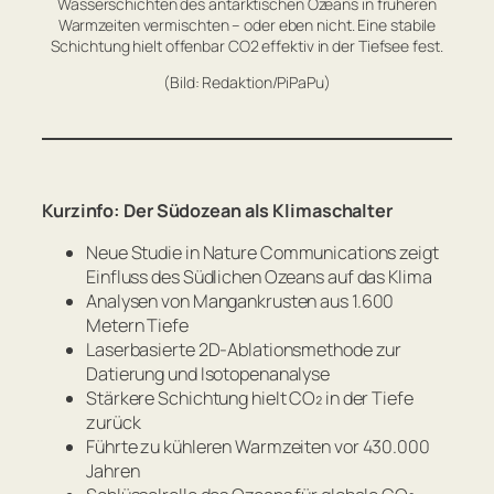
Wasserschichten des antarktischen Ozeans in früheren
Warmzeiten vermischten – oder eben nicht. Eine stabile
Schichtung hielt offenbar CO2 effektiv in der Tiefsee fest.
(Bild: Redaktion/PiPaPu)
Kurzinfo: Der Südozean als Klimaschalter
Neue Studie in
Nature Communications
zeigt
Einfluss des Südlichen Ozeans auf das Klima
Analysen von Mangankrusten aus 1.600
Metern Tiefe
Laserbasierte 2D-Ablationsmethode zur
Datierung und Isotopenanalyse
Stärkere Schichtung hielt CO₂ in der Tiefe
zurück
Führte zu kühleren Warmzeiten vor 430.000
Jahren