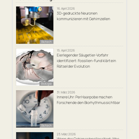
16. April 2026
3D-gedruckte Neuronen
kommunizieren mit Gehirnzellen
Biotech
15. April 2026
Eierlegender Säugetier-Vorfahr
identifiziert: Fossilien-Fund klärt ein
Rätsel der Evolution
Biologie
31. März 2026
Innere Uhr: Per Haarpobe machen
Forschende den Biorhythmus sichtbar
Biotech
23. März 2026
Wenn das Gehirn schneller altert: Was