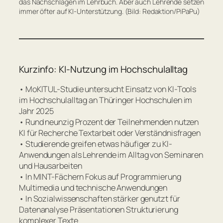
das Nachschlagen im Lehrbuch. Aber auch Lehrende setzen
immer öfter auf KI-Unterstützung. (Bild: Redaktion/PiPaPu)
Kurzinfo: KI-Nutzung im Hochschulalltag
• MoKITUL-Studie untersucht Einsatz von KI-Tools
im Hochschulalltag an Thüringer Hochschulen im
Jahr 2025
• Rund neunzig Prozent der Teilnehmenden nutzen
KI für Recherche Textarbeit oder Verständnisfragen
• Studierende greifen etwas häufiger zu KI-
Anwendungen als Lehrende im Alltag von Seminaren
und Hausarbeiten
• In MINT-Fächern Fokus auf Programmierung
Multimedia und technische Anwendungen
• In Sozialwissenschaften stärker genutzt für
Datenanalyse Präsentationen Strukturierung
komplexer Texte