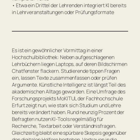
• Etwa ein Drittel der Lehrenden integriert KI bereits
in Lehrveranstaltungen oder Prüfungsformate
Es ist ein gewöhnlicher Vormittag in einer
Hochschulbibliothek: Neben aufgeschlagenen
Lehrbüchern liegen Laptops, auf deren Bildschirmen
Chatfenster flackern. Studierende tippen Fragen
ein, lassen Texte zusammenfassen oder prüfen
Argumente. Künstliche Intelligenz ist längst Teil des
akademischen Alltags geworden. Eine Umfrage des
Forschungsprojekts MoKITUL der Fachhochschule
Erfurt zeigt nun, wie stark sich Studium und Lehre
bereits verändert haben. Rund neunzig Prozent der
Befragten nutzen KI-Tools regelmäßig für
Recherche, Textarbeit oder Verständnisfragen.
Gleichzeitig bleibt eine spürbare Skepsis gegenüber
den digitalen Helfern bestehen. Vertrauen in die