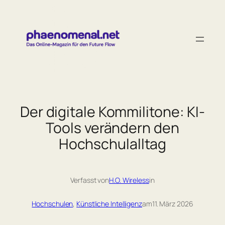
Zum
Inhalt
springen
Der digitale Kommilitone: KI-
Tools verändern den
Hochschulalltag
Verfasst von
H.O. Wireless
in
Hochschulen
, 
Künstliche Intelligenz
am
11. März 2026