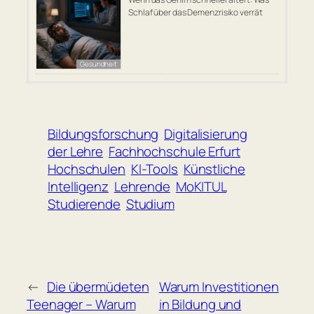
Schlaf über das Demenzrisiko verrät
Gesundheit
Bildungsforschung
Digitalisierung
der Lehre
Fachhochschule Erfurt
Hochschulen
KI-Tools
Künstliche
Intelligenz
Lehrende
MoKITUL
Studierende
Studium
←
Die übermüdeten
Warum Investitionen
Teenager – Warum
in Bildung und