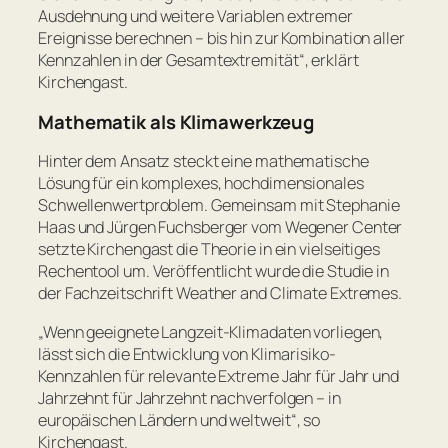
Ausdehnung und weitere Variablen extremer
Ereignisse berechnen – bis hin zur Kombination aller
Kennzahlen in der Gesamtextremität“
, erklärt
Kirchengast.
Mathematik als Klimawerkzeug
Hinter dem Ansatz steckt eine mathematische
Lösung für ein komplexes, hochdimensionales
Schwellenwertproblem. Gemeinsam mit Stephanie
Haas und Jürgen Fuchsberger vom Wegener Center
setzte Kirchengast die Theorie in ein vielseitiges
Rechentool um. Veröffentlicht wurde die Studie in
der Fachzeitschrift Weather and Climate Extremes.
„Wenn geeignete Langzeit-Klimadaten vorliegen,
lässt sich die Entwicklung von Klimarisiko-
Kennzahlen für relevante Extreme Jahr für Jahr und
Jahrzehnt für Jahrzehnt nachverfolgen – in
europäischen Ländern und weltweit“
, so
Kirchengast.