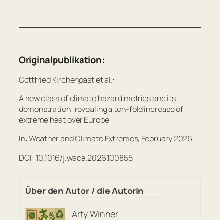
Originalpublikation:
Gottfried Kirchengast et al.:
A new class of climate hazard metrics and its
demonstration: revealing a ten-fold increase of
extreme heat over Europe.
In: Weather and Climate Extremes, February 2026
DOI: 10.1016/j.wace.2026.100855
Über den Autor / die Autorin
Arty Winner