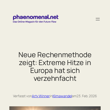
Zum
Inhalt
springen
Neue Rechenmethode
zeigt: Extreme Hitze in
Europa hat sich
verzehnfacht
Verfasst von
Arty Winner
in
Klimawandel
am
23. Feb. 2026