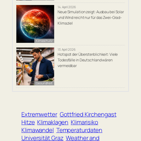
14. April 2026
Neue Simulation zeigt: Ausbau bei Solar
und Wind reicht nur für das Zwei-Grad-
Klimaziel
Klimaschutz
13. April 2026
Hotspot der Übersterblichkeit: Viele
Todesfälle in Deutschland wären
vermeidbar
Gesundheit
Extremwetter
Gottfried Kirchengast
Hitze
Klimaklagen
Klimarisiko
Klimawandel
Temperaturdaten
Universität Graz
Weather and