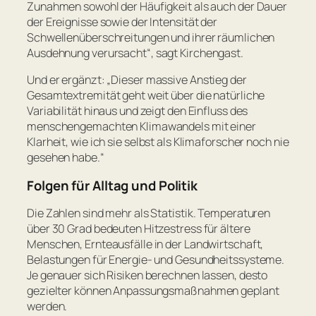
Zunahmen sowohl der Häufigkeit als auch der Dauer
der Ereignisse sowie der Intensität der
Schwellenüberschreitungen und ihrer räumlichen
Ausdehnung verursacht“
, sagt Kirchengast.
Und er ergänzt:
„Dieser massive Anstieg der
Gesamtextremität geht weit über die natürliche
Variabilität hinaus und zeigt den Einfluss des
menschengemachten Klimawandels mit einer
Klarheit, wie ich sie selbst als Klimaforscher noch nie
gesehen habe.“
Folgen für Alltag und Politik
Die Zahlen sind mehr als Statistik. Temperaturen
über 30 Grad bedeuten Hitzestress für ältere
Menschen, Ernteausfälle in der Landwirtschaft,
Belastungen für Energie- und Gesundheitssysteme.
Je genauer sich Risiken berechnen lassen, desto
gezielter können Anpassungsmaßnahmen geplant
werden.