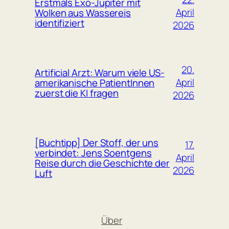
Erstmals Exo-Jupiter mit
April
Wolken aus Wassereis
identifiziert
2026
20.
Artificial Arzt: Warum viele US-
April
amerikanische PatientInnen
zuerst die KI fragen
2026
[Buchtipp] Der Stoff, der uns
17.
verbindet: Jens Soentgens
April
Reise durch die Geschichte der
2026
Luft
Über