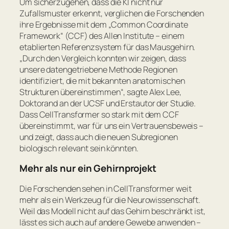
Um sicherzugehen, dass die KI nicht nur
Zufallsmuster erkennt, verglichen die Forschenden
ihre Ergebnisse mit dem „Common Coordinate
Framework“ (CCF) des Allen Institute – einem
etablierten Referenzsystem für das Mausgehirn.
„
Durch den Vergleich konnten wir zeigen, dass
unsere datengetriebene Methode Regionen
identifiziert, die mit bekannten anatomischen
Strukturen übereinstimmen
“, sagte Alex Lee,
Doktorand an der UCSF und Erstautor der Studie.
Dass CellTransformer so stark mit dem CCF
übereinstimmt, war für uns ein Vertrauensbeweis –
und zeigt, dass auch die neuen Subregionen
biologisch relevant sein könnten.
Mehr als nur ein Gehirnprojekt
Die Forschenden sehen in CellTransformer weit
mehr als ein Werkzeug für die Neurowissenschaft.
Weil das Modell nicht auf das Gehirn beschränkt ist,
lässt es sich auch auf andere Gewebe anwenden –