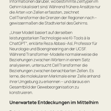
Informationen darüber, wo bestimmte Zelltypen im
Gehirn lokalisiert sind. Während frühere Ansätze nur
die Arten von Zellen erfassten, zeichnet
CellTransformer die Grenzen der Regionen nach –
gewissermaßen die Stadtviertel des Gehirns.
„Unser Modell basiert auf derselben
leistungsstarken Technologie wie KI-Tools à la
ChatGPT“, erklärte Reza Abbasi-Asl, Professor für
Neurologie und Bioengineering an der UCSF.
Während Transformer-Modelle normalerweise die
Beziehungen zwischen Wörtern in einem Satz
analysieren, untersucht CellTransformer die
Beziehungen zwischen benachbarten Zellen.
Es
lerne, die molekularen Merkmale einer Zelle anhand
ihrer Umgebung zu erkennen – und daraus ein
Gesamtbild der Gewebeorganisation zu
konstruieren.
Unerwartete Entdeckungen im Mittelhirn