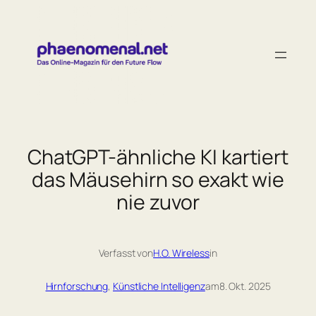
Zum
Inhalt
springen
ChatGPT-ähnliche KI kartiert
das Mäusehirn so exakt wie
nie zuvor
Verfasst von
H.O. Wireless
in
Hirnforschung
, 
Künstliche Intelligenz
am
8. Okt. 2025