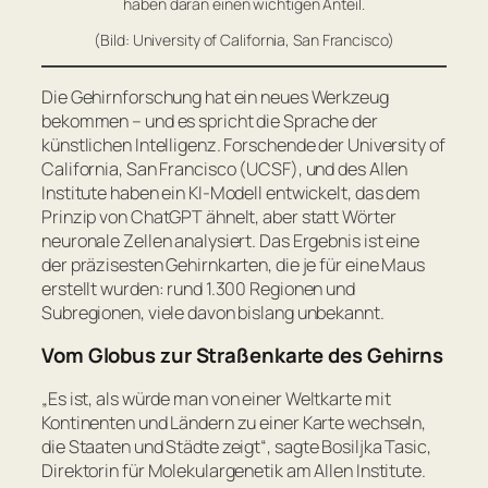
haben daran einen wichtigen Anteil.
(Bild: University of California, San Francisco)
Die Gehirnforschung hat ein neues Werkzeug
bekommen – und es spricht die Sprache der
künstlichen Intelligenz. Forschende der University of
California, San Francisco (UCSF), und des Allen
Institute haben ein KI-Modell entwickelt, das dem
Prinzip von ChatGPT ähnelt, aber statt Wörter
neuronale Zellen analysiert. Das Ergebnis ist eine
der präzisesten Gehirnkarten, die je für eine Maus
erstellt wurden: rund 1.300 Regionen und
Subregionen, viele davon bislang unbekannt.
Vom Globus zur Straßenkarte des Gehirns
„
Es ist, als würde man von einer Weltkarte mit
Kontinenten und Ländern zu einer Karte wechseln,
die Staaten und Städte zeigt
“, sagte Bosiljka Tasic,
Direktorin für Molekulargenetik am Allen Institute.