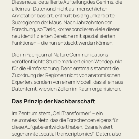
Diese neue, detaillierte Aufteilung des Gehirns, die
allein auf Daten und nicht auf menschlicher
Annotation basiert, enthüllt bislang unkartierte
Subregionen der Maus.
Nach Jahrzehnten der
Forschung, so Tasic, korrespondieren viele dieser
neu identifizierten Bereiche mit spezialisierten
Funktionen – die nun entdeckt werden können.
Die im Fachjournal
Nature Communications
veröffentlichte Studie markiert einen Wendepunkt
für die Hirnforschung. Denn erstmals stammt die
Zuordnung der Regionen nicht von anatomischen
Experten, sondern von einem Modell, das allein aus
Daten lernt, wie sich Zellen im Raum organisieren.
Das Prinzip der Nachbarschaft
Im Zentrum steht „CellTransformer“ – ein
neuronales Netz, das die Forschenden eigens für
diese Aufgabe entwickelt haben. Es analysiert
sogenannte „spatial transcriptomics“-Daten, also