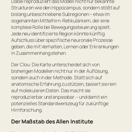
Dabei reproduziert das Modell nicht nur bekannte
Strukturen wie den Hippocampus, sondern stößt auf
bislang unbeschriebene Subregionen – etwa im
sogenannten Mittelhirn-Retikulärkern, der eine
komplexe Rolle bei Bewegungssteuerung spielt.
Jede neu identifizierte Region könnte künftig
Aufschluss über spezifische neuronale Prozesse
geben, die mit Verhalten, Lernen oder Erkrankungen
in Zusammenhang stehen.
Der Clou: Die Karte unterscheidet sich von
bisherigen Modellen nicht nur in der Auflösung,
sondern auch in der Methode. Statt sich auf
anatomische Erfahrung zu stützen, basiert sie rein
auf molekularen Daten. Das macht sie
reproduzierbar und anpassbar – und damit ein
potenzielles Standardwerkzeug für zukünftige
Hirnforschung.
Der Maßstab des Allen Institute