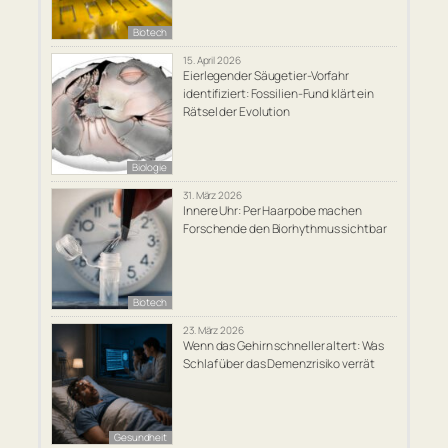
Biotech
15. April 2026
Eierlegender Säugetier-Vorfahr
identifiziert: Fossilien-Fund klärt ein
Rätsel der Evolution
Biologie
31. März 2026
Innere Uhr: Per Haarpobe machen
Forschende den Biorhythmus sichtbar
Biotech
23. März 2026
Wenn das Gehirn schneller altert: Was
Schlaf über das Demenzrisiko verrät
Gesundheit