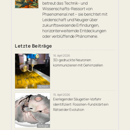
betreut das Technik- und
Wissenschafts-Ressort von
Phaenomenal.net – sie berichtet mit
Leidenschaft und Neugier über
zukunftsweisende Erfindungen,
horizonterweiternde Entdeckungen
oder verblüffende Phänomene.
Letzte Beiträge
16. April 2026
3D-gedruckte Neuronen
kommunizieren mit Gehirnzellen
Biotech
15. April 2026
Eierlegender Säugetier-Vorfahr
identifiziert: Fossilien-Fund klärt ein
Rätsel der Evolution
Biologie