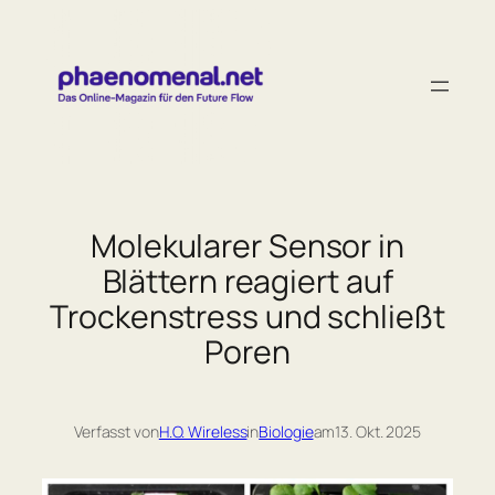
Zum
Inhalt
springen
Molekularer Sensor in
Blättern reagiert auf
Trockenstress und schließt
Poren
Verfasst von
H.O. Wireless
in
Biologie
am
13. Okt. 2025