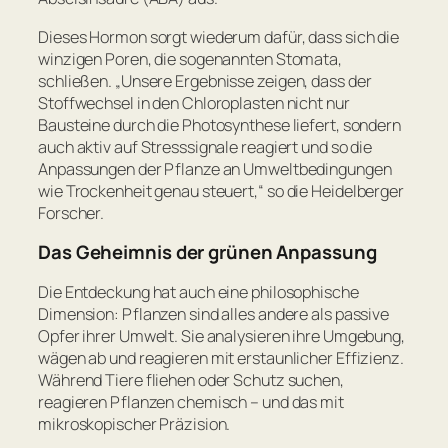
Dieses Hormon sorgt wiederum dafür, dass sich die
winzigen Poren, die sogenannten Stomata,
schließen.
„Unsere Ergebnisse zeigen, dass der
Stoffwechsel in den Chloroplasten nicht nur
Bausteine durch die Photosynthese liefert, sondern
auch aktiv auf Stresssignale reagiert und so die
Anpassungen der Pflanze an Umweltbedingungen
wie Trockenheit genau steuert,“
so die Heidelberger
Forscher.
Das Geheimnis der grünen Anpassung
Die Entdeckung hat auch eine philosophische
Dimension: Pflanzen sind alles andere als passive
Opfer ihrer Umwelt. Sie analysieren ihre Umgebung,
wägen ab und reagieren mit erstaunlicher Effizienz.
Während Tiere fliehen oder Schutz suchen,
reagieren Pflanzen chemisch – und das mit
mikroskopischer Präzision.