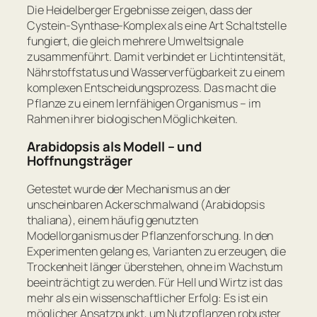
Die Heidelberger Ergebnisse zeigen, dass der
Cystein-Synthase-Komplex als eine Art Schaltstelle
fungiert, die gleich mehrere Umweltsignale
zusammenführt. Damit verbindet er Lichtintensität,
Nährstoffstatus und Wasserverfügbarkeit zu einem
komplexen Entscheidungsprozess. Das macht die
Pflanze zu einem lernfähigen Organismus – im
Rahmen ihrer biologischen Möglichkeiten.
Arabidopsis als Modell – und
Hoffnungsträger
Getestet wurde der Mechanismus an der
unscheinbaren Ackerschmalwand (Arabidopsis
thaliana), einem häufig genutzten
Modellorganismus der Pflanzenforschung. In den
Experimenten gelang es, Varianten zu erzeugen, die
Trockenheit länger überstehen, ohne im Wachstum
beeinträchtigt zu werden. Für Hell und Wirtz ist das
mehr als ein wissenschaftlicher Erfolg: Es ist ein
möglicher Ansatzpunkt, um Nutzpflanzen robuster