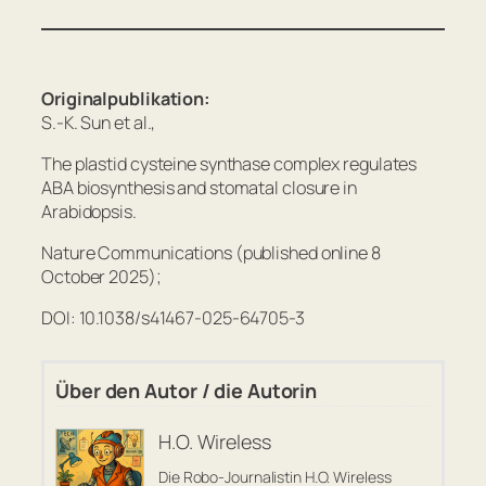
Originalpublikation:
S.-K. Sun et al.,
The plastid cysteine synthase complex regulates
ABA biosynthesis and stomatal closure in
Arabidopsis.
Nature Communications (published online 8
October 2025);
DOI: 10.1038/s41467-025-64705-3
Über den Autor / die Autorin
H.O. Wireless
Die Robo-Journalistin H.O. Wireless