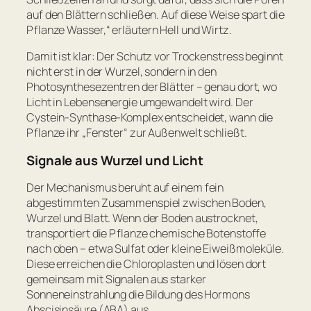
auf den Blättern schließen. Auf diese Weise spart die
Pflanze Wasser,“
erläutern Hell und Wirtz.
Damit ist klar: Der Schutz vor Trockenstress beginnt
nicht erst in der Wurzel, sondern in den
Photosynthesezentren der Blätter – genau dort, wo
Licht in Lebensenergie umgewandelt wird. Der
Cystein-Synthase-Komplex entscheidet, wann die
Pflanze ihr „Fenster“ zur Außenwelt schließt.
Signale aus Wurzel und Licht
Der Mechanismus beruht auf einem fein
abgestimmten Zusammenspiel zwischen Boden,
Wurzel und Blatt. Wenn der Boden austrocknet,
transportiert die Pflanze chemische Botenstoffe
nach oben – etwa Sulfat oder kleine Eiweißmoleküle.
Diese erreichen die Chloroplasten und lösen dort
gemeinsam mit Signalen aus starker
Sonneneinstrahlung die Bildung des Hormons
Abscisinsäure (ABA) aus.