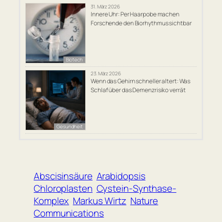
31. März 2026
Innere Uhr: Per Haarpobe machen
Forschende den Biorhythmus sichtbar
Biotech
23. März 2026
Wenn das Gehirn schneller altert: Was
Schlaf über das Demenzrisiko verrät
Gesundheit
Abscisinsäure
Arabidopsis
Chloroplasten
Cystein-Synthase-
Komplex
Markus Wirtz
Nature
Communications