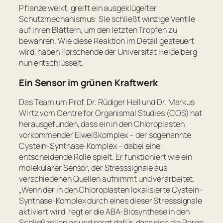
Pflanze welkt, greift ein ausgeklügelter
Schutzmechanismus: Sie schließt winzige Ventile
auf ihren Blättern, um den letzten Tropfen zu
bewahren. Wie diese Reaktion im Detail gesteuert
wird, haben Forschende der Universität Heidelberg
nun entschlüsselt.
Ein Sensor im grünen Kraftwerk
Das Team um Prof. Dr. Rüdiger Hell und Dr. Markus
Wirtz vom Centre for Organismal Studies (COS) hat
herausgefunden, dass ein in den Chloroplasten
vorkommender Eiweißkomplex – der sogenannte
Cystein-Synthase-Komplex – dabei eine
entscheidende Rolle spielt. Er funktioniert wie ein
molekularer Sensor, der Stresssignale aus
verschiedenen Quellen aufnimmt und verarbeitet.
„Wenn der in den Chloroplasten lokalisierte Cystein-
Synthase-Komplex durch eines dieser Stresssignale
aktiviert wird, regt er die ABA-Biosynthese in den
Schließzellen an und sorgt dafür, dass sich die Poren