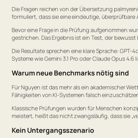
Die Fragen reichen von der Übersetzung palmyrenis
formuliert, dass sie eine eindeutige, überprüfbare
Bevor eine Frage in die Prüfung aufgenommen wurd
gestrichen. Das Ergebnis ist ein Test, der bewusst k
Die Resultate sprechen eine klare Sprache: GPT-4o
Systeme wie Gemini 3.1 Pro oder Claude Opus 4.6 li
Warum neue Benchmarks nötig sind
Für Nguyen ist das mehr als ein akademischer We
Fähigkeiten von KI-Systemen falsch einzuschätze
Klassische Prüfungen wurden für Menschen konzipier
meistert, heißt das nicht zwangsläufig, dass sie „ve
Kein Untergangsszenario