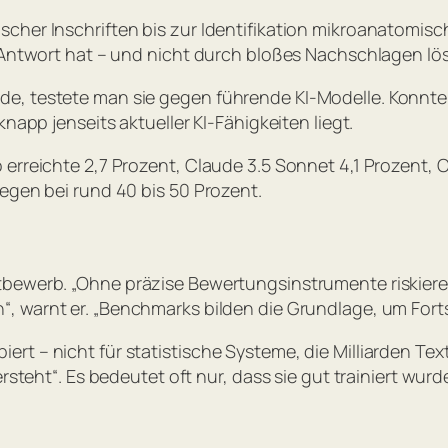
cher Inschriften bis zur Identifikation mikroanatomis
 Antwort hat – und nicht durch bloßes Nachschlagen lösb
e, testete man sie gegen führende KI-Modelle. Konnte 
napp jenseits aktueller KI-Fähigkeiten liegt.
 erreichte 2,7 Prozent, Claude 3.5 Sonnet 4,1 Prozent, 
egen bei rund 40 bis 50 Prozent.
ttbewerb.
„Ohne präzise Bewertungsinstrumente riskieren 
n“
, warnt er.
„Benchmarks bilden die Grundlage, um Fort
t – nicht für statistische Systeme, die Milliarden Tex
rsteht“. Es bedeutet oft nur, dass sie gut trainiert wurd