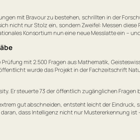
ngen mit Bravour zu bestehen, schrillten in der Fors
lt sich nicht nur Stolz ein, sondern Zweifel: Messen di
rnationales Konsortium nun eine neue Messlatte ein – u
täbe
e Prüfung mit 2.500 Fragen aus Mathematik, Geisteswis
ffentlicht wurde das Projekt in der Fachzeitschrift Nat
ty. Er steuerte 73 der öffentlich zugänglichen Fragen b
trem gut abschneiden, entsteht leicht der Eindruck, 
daran, dass Intelligenz nicht nur Mustererkennung ist – 