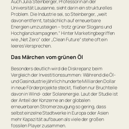
Auch Julia Steinberger, Professorin an der
Universität Lausanne, sieht darin ein strukturelles
Problem. Die Industrie sei, so Steinberger,
„weit
davon entfernt, tatsächlich auf erneuerbare
Energien umzusteigen – trotz grüner Slogans und
Hochglanzkampagnen.“
Hinter Marketingbegriffen
wie „Net Zero“ oder „Clean Future“ stehe oft ein
leeres Versprechen.
Das Märchen vom grünen Öl
Besonders deutlich wird die Diskrepanz beim
Vergleich der Investitionssummen: Während die Öl-
und Gasindustrie jährlich hunderte Milliarden Dollar
in neue Förderprojekte steckt, fließen nur Bruchteile
davon in Wind- oder Solarenergie. Laut der Studie ist
der Anteil der Konzerne an der globalen
erneuerbaren Stromerzeugung so gering, dass
selbst einzelne Stadtwerke in Europa oder Asien
mehr Kapazität aufbauen als viele der großen
fossilen Player zusammen.