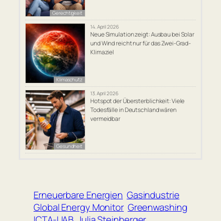
Gerechtigkeit
14. April 2026
Neue Simulation zeigt: Ausbau bei Solar
und Wind reicht nur für das Zwei-Grad-
Klimaziel
Klimaschutz
13. April 2026
Hotspot der Übersterblichkeit: Viele
Todesfälle in Deutschland wären
vermeidbar
Gesundheit
Erneuerbare Energien
Gasindustrie
Global Energy Monitor
Greenwashing
ICTA-UAB
Julia Steinberger