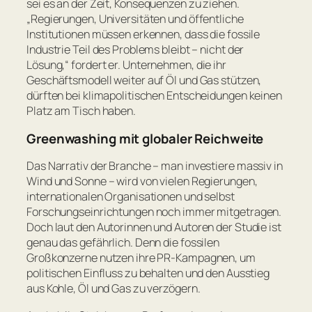
sei es an der Zeit, Konsequenzen zu ziehen.
„Regierungen, Universitäten und öffentliche
Institutionen müssen erkennen, dass die fossile
Industrie Teil des Problems bleibt – nicht der
Lösung,“
fordert er. Unternehmen, die ihr
Geschäftsmodell weiter auf Öl und Gas stützen,
dürften bei klimapolitischen Entscheidungen keinen
Platz am Tisch haben.
Greenwashing mit globaler Reichweite
Das Narrativ der Branche – man investiere massiv in
Wind und Sonne – wird von vielen Regierungen,
internationalen Organisationen und selbst
Forschungseinrichtungen noch immer mitgetragen.
Doch laut den Autorinnen und Autoren der Studie ist
genau das gefährlich. Denn die fossilen
Großkonzerne nutzen ihre PR-Kampagnen, um
politischen Einfluss zu behalten und den Ausstieg
aus Kohle, Öl und Gas zu verzögern.