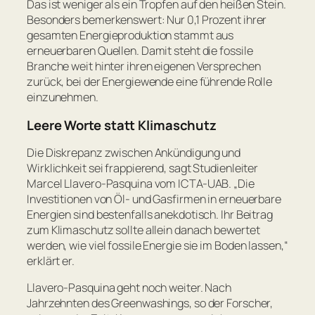
Das ist weniger als ein Tropfen auf den heißen Stein.
Besonders bemerkenswert: Nur 0,1 Prozent ihrer
gesamten Energieproduktion stammt aus
erneuerbaren Quellen. Damit steht die fossile
Branche weit hinter ihren eigenen Versprechen
zurück, bei der Energiewende eine führende Rolle
einzunehmen.
Leere Worte statt Klimaschutz
Die Diskrepanz zwischen Ankündigung und
Wirklichkeit sei frappierend, sagt Studienleiter
Marcel Llavero-Pasquina vom ICTA-UAB.
„Die
Investitionen von Öl- und Gasfirmen in erneuerbare
Energien sind bestenfalls anekdotisch. Ihr Beitrag
zum Klimaschutz sollte allein danach bewertet
werden, wie viel fossile Energie sie im Boden lassen,“
erklärt er.
Llavero-Pasquina geht noch weiter. Nach
Jahrzehnten des Greenwashings, so der Forscher,