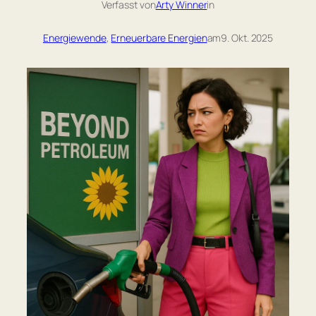
Verfasst von
Arty Winner
in
Energiewende
, 
Erneuerbare Energien
am
9. Okt. 2025