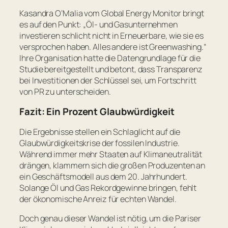
Kasandra O’Malia vom
Global Energy Monitor
bringt
es auf den Punkt:
„Öl- und Gasunternehmen
investieren schlicht nicht in Erneuerbare, wie sie es
versprochen haben. Alles andere ist Greenwashing.“
Ihre Organisation hatte die Datengrundlage für die
Studie bereitgestellt und betont, dass Transparenz
bei Investitionen der Schlüssel sei, um Fortschritt
von PR zu unterscheiden.
Fazit: Ein Prozent Glaubwürdigkeit
Die Ergebnisse stellen ein Schlaglicht auf die
Glaubwürdigkeitskrise der fossilen Industrie.
Während immer mehr Staaten auf Klimaneutralität
drängen, klammern sich die großen Produzenten an
ein Geschäftsmodell aus dem 20. Jahrhundert.
Solange Öl und Gas Rekordgewinne bringen, fehlt
der ökonomische Anreiz für echten Wandel.
Doch genau dieser Wandel ist nötig, um die Pariser